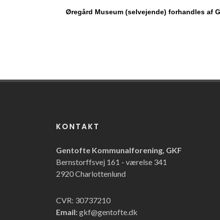
Øregård Museum (selvejende) forhandles af G
KONTAKT
Gentofte Kommunalforening, GKF
Bernstorffsvej 161 - værelse 341
2920 Charlottenlund
CVR: 30737210
Email:
gkf@gentofte.dk