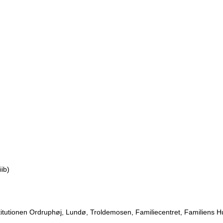
iib)
titutionen Ordruphøj, Lundø, Troldemosen, Familiecentret, Familiens H