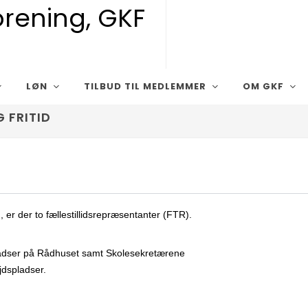
LØN
TILBUD TIL MEDLEMMER
OM GKF
 FRITID
, er der to fællestillidsrepræsentanter (FTR).
pladser på Rådhuset samt Skolesekretærene
jdspladser.