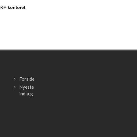
KF-kontoret.
Forside
Nyeste
indlæg