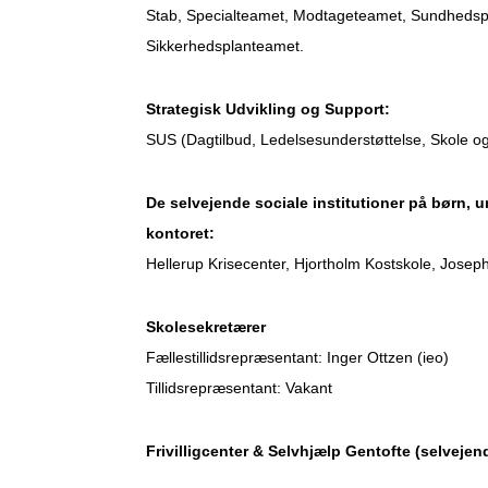
Stab, Specialteamet, Modtageteamet, Sundhedsple
Sikkerhedsplanteamet.
Strategisk Udvikling og Support:
SUS (Dagtilbud, Ledelsesunderstøttelse, Skole o
De selvejende sociale institutioner på børn,
kontoret:
Hellerup Krisecenter, Hjortholm Kostskole, Jose
Skolesekretærer
Fællestillidsrepræsentant:
Inger Ottzen (ieo)
Tillidsrepræsentant: Vakant
Frivilligcenter & Selvhjælp Gentofte (selveje