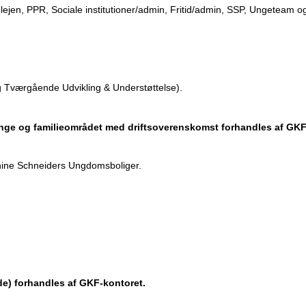
jen, PPR, Sociale institutioner/admin, Fritid/admin, SSP, Ungeteam o
g Tværgående Udvikling & Understøttelse).
 unge og familieområdet med driftsoverenskomst forhandles af GKF
phine Schneiders Ungdomsboliger.
nde) forhandles af GKF-kontoret.