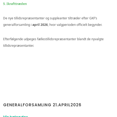
5. Ikrafttræden
De nye tillidsrepræsentanter og suppleanter tiltræder efter GKF’s
generalforsamling i
april 2026
, hvor valgperioden officielt begynder.
Efterfølgende udpeges fællestillidsrepræsentanter blandt de nyvalgte
tillidsrepræsentanter.
GENERALFORSAMLING 21.APRIL2026