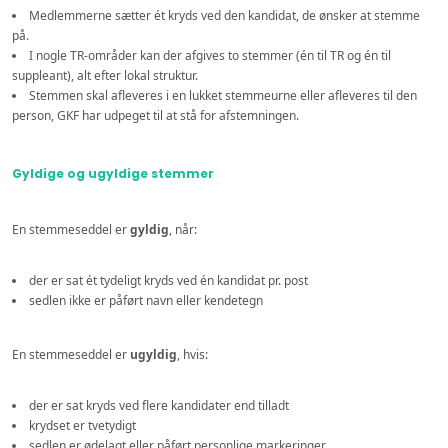
Medlemmerne sætter ét kryds ved den kandidat, de ønsker at stemme
på.
I nogle TR-områder kan der afgives to stemmer (én til TR og én til
suppleant), alt efter lokal struktur.
Stemmen skal afleveres i en lukket stemmeurne eller afleveres til den
person, GKF har udpeget til at stå for afstemningen.
Gyldige og ugyldige stemmer
En stemmeseddel er
gyldig
, når:
der er sat ét tydeligt kryds ved én kandidat pr. post
sedlen ikke er påført navn eller kendetegn
En stemmeseddel er
ugyldig
, hvis:
der er sat kryds ved flere kandidater end tilladt
krydset er tvetydigt
sedlen er ødelagt eller påført personlige markeringer