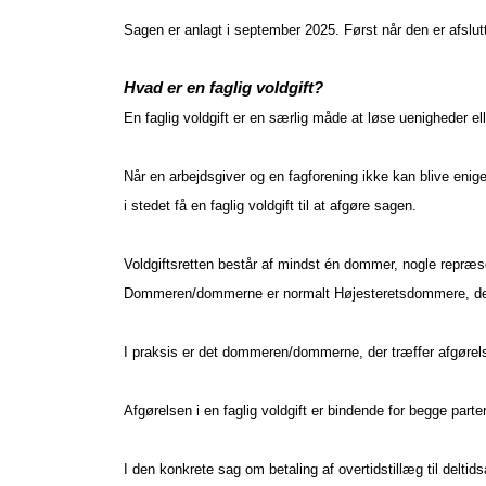
Sagen er anlagt i september 2025. Først når den er afslutt
Hvad er en faglig voldgift?
En faglig voldgift er en særlig måde at løse uenigheder el
Når en arbejdsgiver og en fagforening ikke kan blive enige
i stedet få en faglig voldgift til at afgøre sagen.
Voldgiftsretten består af mindst én dommer, nogle repræse
Dommeren/dommerne er normalt Højesteretsdommere, der
I praksis er det dommeren/dommerne, der træffer afgøre
Afgørelsen i en faglig voldgift er bindende for begge part
I den konkrete sag om betaling af overtidstillæg til deltid