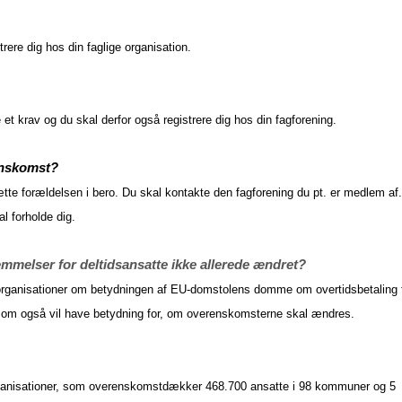
rere dig hos din faglige organisation.
et krav og du skal derfor også registrere dig hos din fagforening.
renskomst?
tte forældelsen i bero. Du skal kontakte den fagforening du pt. er medlem af
al forholde dig.
melser for deltidsansatte ikke allerede ændret?
 organisationer om betydningen af EU-domstolens domme om overtidsbetaling t
t, som også vil have betydning for, om overenskomsterne skal ændres.
rganisationer, som overenskomstdækker 468.700 ansatte i 98 kommuner og 5