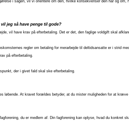
ørelse i sagen, vil vi orientere om den, hvilke konsekvenser den har og om, 
vil jeg så have penge til gode?
de, vil have krav på efterbetaling. Det er det, den faglige voldgift skal afklar
enskomsternes regler om betaling for merarbejde til deltidsansatte er i strid m
rav på efterbetaling.
idspunkt, der i givet fald skal ske efterbetaling.
es løbende. At kravet forældes betyder, at du mister muligheden for at kræve
 fagforening, du er medlem af. Din fagforening kan oplyse, hvad du konkret sk