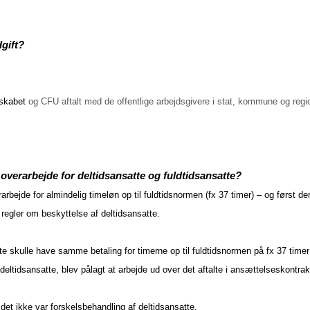
dgift?
esskabet
og CFU aftalt med de offentlige arbejdsgivere i stat, kommune og regi
 overarbejde for deltidsansatte og fuldtidsansatte?
jde for almindelig timeløn op til fuldtidsnormen (fx 37 timer) – og først der
 regler om beskyttelse af deltidsansatte.
te skulle have samme betaling for timerne op til fuldtidsnormen på fx 37 time
eltidsansatte, blev pålagt at arbejde ud over det aftalte i ansættelseskontrak
 det ikke var forskelsbehandling af deltidsansatte.