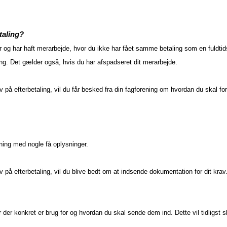
etaling?
r og har haft merarbejde, hvor du ikke har fået samme betaling som en fuldti
ning. Det gælder også, hvis du har afspadseret dit merarbejde.
rav på efterbetaling, vil du får besked fra din fagforening om hvordan du skal fo
ening med nogle få oplysninger.
av på efterbetaling, vil du blive bedt om at indsende dokumentation for dit krav
 der konkret er brug for og hvordan du skal sende dem ind. Dette vil tidligst s