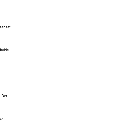
dsansat,
rholde
. Det
ke i