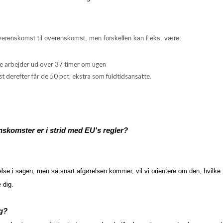
verenskomst til overenskomst, men forskellen kan f.eks. være:
 de arbejder ud over 37 timer om ugen
st derefter får de 50 pct. ekstra som fuldtidsansatte.
nskomster er i strid med EU's regler?
se i sagen, men så snart afgørelsen kommer, vil vi orientere om den, hvilke
 dig.
ng?