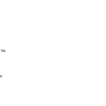
. Når
il