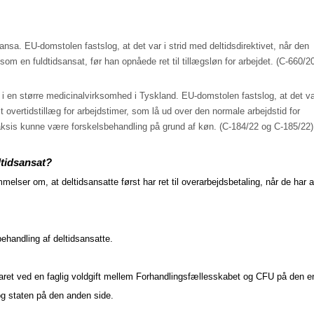
ansa. EU-domstolen fastslog, at det var i strid med deltidsdirektivet, når den
som en fuldtidsansat, før han opnåede ret til tillægsløn for arbejdet. (C-660/2
i en større medicinalvirksomhed i Tyskland. EU-domstolen fastslog, at det var
lt overtidstillæg for arbejdstimer, som lå ud over den normale arbejdstid for
aksis kunne være forskelsbehandling på grund af køn. (C-184/22 og C-185/22)
tidsansat?
ser om, at deltidsansatte først har ret til overarbejdsbetaling, når de har a
ehandling af deltidsansatte.
klaret ved en faglig voldgift mellem Forhandlingsfællesskabet og CFU på den e
og staten på den anden side.