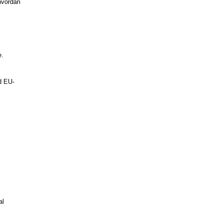
hvordan
e.
ed EU-
al